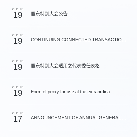
2011.05
19
股东特别大会公告
2011.05
19
CONTINUING CONNECTED TRANSACTIONS IN RES
2011.05
19
股东特别大会适用之代表委任表格
2011.05
19
Form of proxy for use at the extraordina
2011.05
17
ANNOUNCEMENT OF ANNUAL GENERAL MEETING